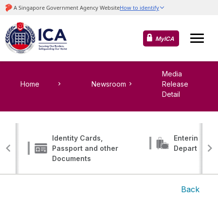
MyICA
Media
Home
Newsroom
Release
Detail
Identity Cards,
Entering, Tr
Passport and other
Departing
Documents
Back